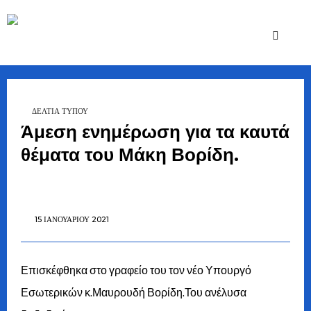
Ζήσης
Bουλευτής Ν.
Καστοριάς
Τζηκαλάγιας
ΔΕΛΤΙΑ ΤΥΠΟΥ
Άμεση ενημέρωση για τα καυτά
θέματα του Μάκη Βορίδη.
15 ΙΑΝΟΥΑΡΊΟΥ 2021
Επισκέφθηκα στο γραφείο του τον νέο Υπουργό
Εσωτερικών κ.Μαυρουδή Βορίδη.Του ανέλυσα