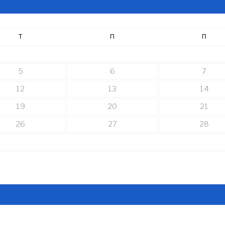
Τ
Π
Π
5
6
7
12
13
14
19
20
21
26
27
28