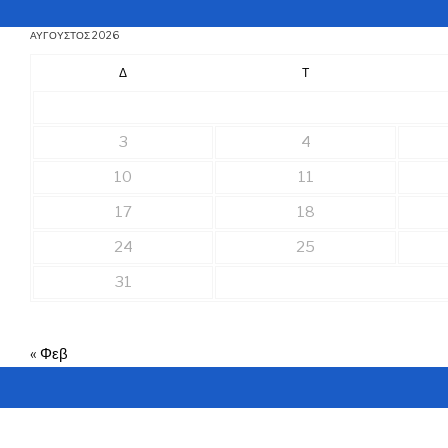
ΑΎΓΟΥΣΤΟΣ 2026
Δ
Τ
3
4
10
11
17
18
24
25
31
« Φεβ