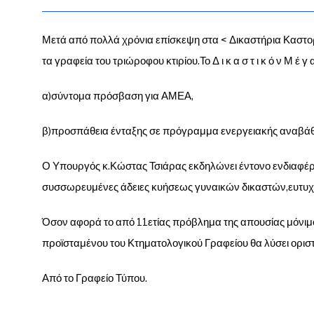
Μετά από πολλά χρόνια επίσκεψη στα < Δικαστήρια Καστορ
τα γραφεία του τριώροφου κτιρίου.Το Δ ι κ α σ τ ι κ ό ν Μ
α)σύντομα πρόσβαση για ΑΜΕΑ,
β)προσπάθεια ένταξης σε πρόγραμμα ενεργειακής αναβάθ
Ο Υπουργός κ.Κώστας Τσιάρας εκδηλώνει έντονο ενδιαφέρον
συσσωρευμένες άδειες κυήσεως γυναικών δικαστών,ευτυχ
Όσον αφορά το από 11ετίας πρόβλημα της απουσίας μόνιμ
προϊσταμένου του Κτηματολογικού Γραφείου θα λύσει ορι
Από το Γραφείο Τύπου.