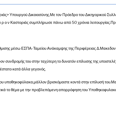
ιάς> Υπουργού Δικαιοσύνης.Με τον Πρόεδρο του Δικηγορικού Συλλό
 έ γ α ρ ο ν Καστοριάς συμπλήρωσε πάνω από 50 χρόνια λειτουργίας.
μισης μέσω ΕΣΠΑ-Ταμείου Ανάκαμψης της Περιφέρειας Δ.Μακεδονί
 συνδρομής του στην ταχύτερη το δυνατόν επίλυσης της υποστελέχω
έστατο κατά άλλα γεγονός.
ου υποθηκοφύλακα,μάλλον βρισκόμαστε κοντά στην επίλυσή του.Με
στικά το θέμα με την προβλεπόμενη απορρόφηση του Υποθηκοφυλακε