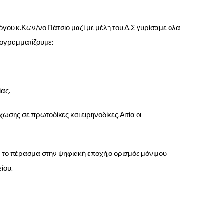
γου κ.Κων/νο Πάτσιο μαζί με μέλη του Δ.Σ γυρίσαμε όλα
Προγραμματίζουμε:
ας.
σης σε πρωτοδίκες και ειρηνοδίκες.Αιτία οι
 το πέρασμα στην ψηφιακή εποχή,ο ορισμός μόνιμου
ίου.