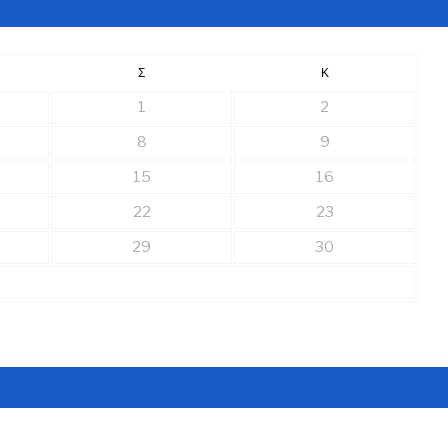
Σ
Κ
1
2
8
9
15
16
22
23
29
30