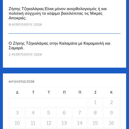
Ζήσης Τζηκαλάγιας:Είναι μόνον ανορθολογισμός ή και
πολιτική σύγχυση το κόψιμο βασιλόπιτας τις Μικρές
Αποκριές;
8 ΦΕΒΡΟΥΑΡΊΟΥ 2026
Ο Ζήσης Τζηκαλάγιας στην Καλαμάτα με Καραμανλή και
Σαμαρά.
2 ΦΕΒΡΟΥΑΡΊΟΥ 2026
ΑΎΓΟΥΣΤΟΣ 2026
Δ
Τ
Τ
Π
Π
Σ
Κ
1
2
3
4
5
6
7
8
9
10
11
12
13
14
15
16