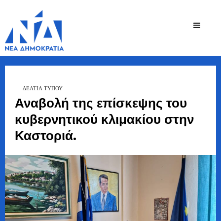
Ζήσης
Bουλευτής Ν.
Καστοριάς
Τζηκαλάγιας
ΔΕΛΤΙΑ ΤΥΠΟΥ
Αναβολή της επίσκεψης του
κυβερνητικού κλιμακίου στην
Καστοριά.