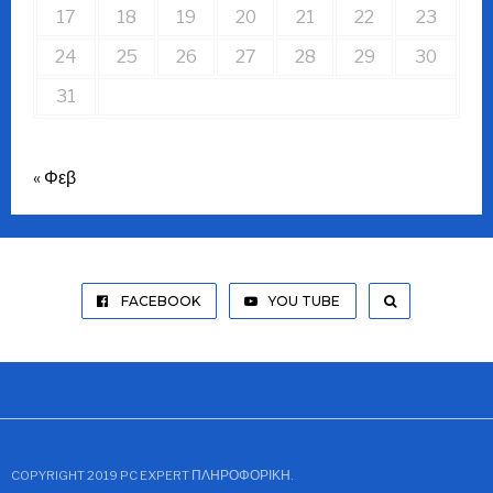
17
18
19
20
21
22
23
24
25
26
27
28
29
30
31
« Φεβ
FACEBOOK
YOU TUBE
COPYRIGHT 2019 PC EXPERT ΠΛΗΡΟΦΟΡΙΚΉ.