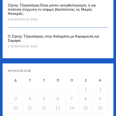
Ζήσης Τζηκαλάγιας:Είναι μόνον ανορθολογισμός ή και
πολιτική σύγχυση το κόψιμο βασιλόπιτας τις Μικρές
Αποκριές;
8 ΦΕΒΡΟΥΑΡΊΟΥ 2026
Ο Ζήσης Τζηκαλάγιας στην Καλαμάτα με Καραμανλή και
Σαμαρά.
2 ΦΕΒΡΟΥΑΡΊΟΥ 2026
ΑΎΓΟΥΣΤΟΣ 2026
Δ
Τ
Τ
Π
Π
Σ
Κ
1
2
3
4
5
6
7
8
9
10
11
12
13
14
15
16