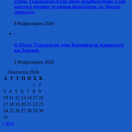
Ζήσης Τζηκαλάγιας:Είναι μόνον ανορθολογισμός ή και
πολιτική σύγχυση το κόψιμο βασιλόπιτας τις Μικρές
Αποκριές;
8 Φεβρουαρίου 2026
Ο Ζήσης Τζηκαλάγιας στην Καλαμάτα με Καραμανλή
και Σαμαρά.
2 Φεβρουαρίου 2026
Αύγουστος 2026
Δ
Τ
Τ
Π
Π
Σ
Κ
1
2
3
4
5
6
7
8
9
10
11
12
13
14
15
16
17
18
19
20
21
22
23
24
25
26
27
28
29
30
31
« Φεβ