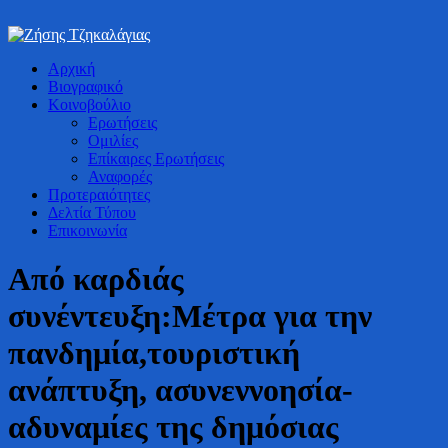
Bουλευτής Ν. Καστοριάς
Αρχική
Ζήσης Τζηκαλάγιας
Βιογραφικό
Κοινοβούλιο
Ερωτήσεις
Ομιλίες
Επίκαιρες Ερωτήσεις
Αναφορές
Προτεραιότητες
Δελτία Τύπου
Επικοινωνία
Από καρδιάς
συνέντευξη:Μέτρα για την
πανδημία,τουριστική
ανάπτυξη, ασυνεννοησία-
αδυναμίες της δημόσιας