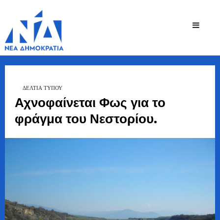
Ζήσης
Bουλευτής Ν.
Καστοριάς
Τζηκαλάγιας
ΔΕΛΤΙΑ ΤΥΠΟΥ
Αχνοφαίνεται Φως για το
φράγμα του Νεστορίου.