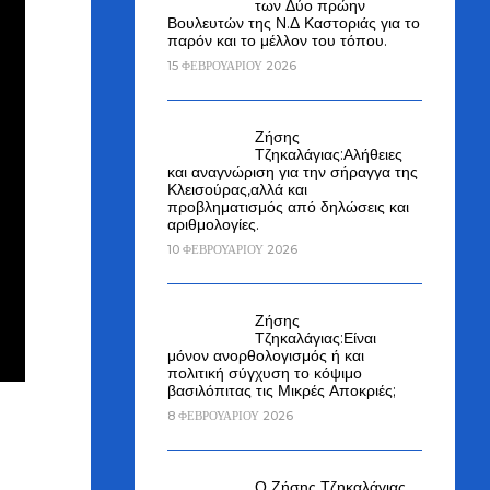
των Δύο πρώην
Βουλευτών της Ν.Δ Καστοριάς για το
παρόν και το μέλλον του τόπου.
15 ΦΕΒΡΟΥΑΡΊΟΥ 2026
Ζήσης
Τζηκαλάγιας:Αλήθειες
και αναγνώριση για την σήραγγα της
Κλεισούρας,αλλά και
προβληματισμός από δηλώσεις και
αριθμολογίες.
10 ΦΕΒΡΟΥΑΡΊΟΥ 2026
Ζήσης
Τζηκαλάγιας:Είναι
μόνον ανορθολογισμός ή και
πολιτική σύγχυση το κόψιμο
βασιλόπιτας τις Μικρές Αποκριές;
8 ΦΕΒΡΟΥΑΡΊΟΥ 2026
Ο Ζήσης Τζηκαλάγιας