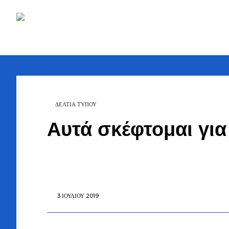
Ζήσης
Bουλευτής Ν.
Καστοριάς
Τζηκαλάγιας
ΔΕΛΤΙΑ ΤΥΠΟΥ
Αυτά σκέφτομαι για
3 ΙΟΥΛΊΟΥ 2019