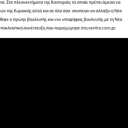
ια. Στα πλεονεκτήματα της Καστοριάς τα οποία πρέπει άμεσα να
ών της Κυριακής αλλά και σε όλα όσα σκοπεύει να αλλάξει η Νέα
ρθηκε ο πρώην βουλευτής και νυν υποψήφιος βουλευτής με τη Νέα
αποκλειστική συνέντευξη που παραχώρησε στη sentra.com.gr.