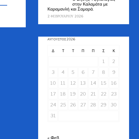
στην Καλαμάτα με
Καραμανλή και Σαμαρά.
2 ΦΕΒΡΟΥΑΡΊΟΥ 2026
ΑΎΓΟΥΣΤΟΣ 2026
Δ
Τ
Τ
Π
Π
Σ
Κ
1
2
3
4
5
6
7
8
9
10
11
12
13
14
15
16
17
18
19
20
21
22
23
24
25
26
27
28
29
30
31
« Φεβ