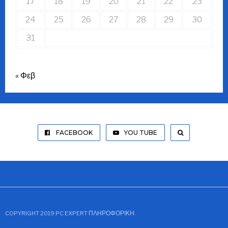
17
18
19
20
21
22
23
24
25
26
27
28
29
30
31
« Φεβ
FACEBOOK
YOU TUBE
COPYRIGHT 2019 PC EXPERT ΠΛΗΡΟΦΟΡΙΚΉ.