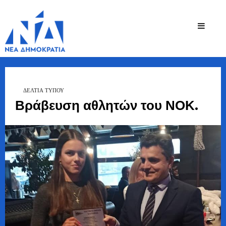
Ζήσης
Bουλευτής Ν.
Καστοριάς
Τζηκαλάγιας
ΔΕΛΤΙΑ ΤΥΠΟΥ
Βράβευση αθλητών του ΝΟΚ.