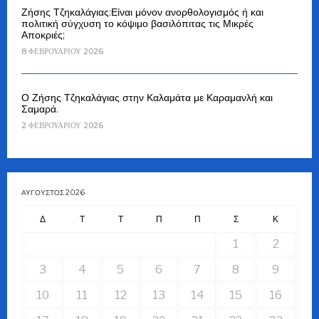
Ζήσης Τζηκαλάγιας:Είναι μόνον ανορθολογισμός ή και
πολιτική σύγχυση το κόψιμο βασιλόπιτας τις Μικρές
Αποκριές;
8 ΦΕΒΡΟΥΑΡΊΟΥ 2026
Ο Ζήσης Τζηκαλάγιας στην Καλαμάτα με Καραμανλή και
Σαμαρά.
2 ΦΕΒΡΟΥΑΡΊΟΥ 2026
ΑΎΓΟΥΣΤΟΣ 2026
Δ
Τ
Τ
Π
Π
Σ
Κ
1
2
3
4
5
6
7
8
9
10
11
12
13
14
15
16