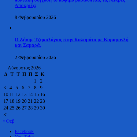
Αποκριές;
8 Φεβρουαρίου 2026
Ο Ζήσης Τζηκαλάγιας στην Καλαμάτα με Καραμανλή
και Σαμαρά.
2 Φεβρουαρίου 2026
Αύγουστος 2026
Δ
Τ
Τ
Π
Π
Σ
Κ
1
2
3
4
5
6
7
8
9
10
11
12
13
14
15
16
17
18
19
20
21
22
23
24
25
26
27
28
29
30
31
« Φεβ
Facebook
You Tube