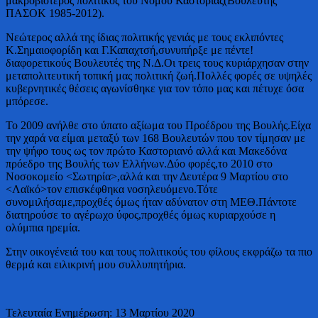
μακροβιότερος πολιτικός του Νομού Καστοριάς(Βουλευτής
ΠΑΣΟΚ 1985-2012).
Νεώτερος αλλά της ίδιας πολιτικής γενιάς με τους εκλιπόντες
Κ.Σημαιοφορίδη και Γ.Καπαχτσή,συνυπήρξε με πέντε!
διαφορετικούς Βουλευτές της Ν.Δ.Οι τρεις τους κυριάρχησαν στην
μεταπολιτευτική τοπική μας πολιτική ζωή.Πολλές φορές σε υψηλές
κυβερνητικές θέσεις αγωνίσθηκε για τον τόπο μας και πέτυχε όσα
μπόρεσε.
Το 2009 ανήλθε στο ύπατο αξίωμα του Προέδρου της Βουλής.Είχα
την χαρά να είμαι μεταξύ των 168 Βουλευτών που τον τίμησαν με
την ψήφο τους ως τον πρώτο Καστοριανό αλλά και Μακεδόνα
πρόεδρο της Βουλής των Ελλήνων.Δύο φορές,το 2010 στο
Νοσοκομείο <Σωτηρία>,αλλά και την Δευτέρα 9 Μαρτίου στο
<Λαϊκό>τον επισκέφθηκα νοσηλευόμενο.Τότε
συνομιλήσαμε,προχθές όμως ήταν αδύνατον στη ΜΕΘ.Πάντοτε
διατηρούσε το αγέρωχο ύφος,προχθές όμως κυριαρχούσε η
ολύμπια ηρεμία.
Στην οικογένειά του και τους πολιτικούς του φίλους εκφράζω τα πιο
θερμά και ειλικρινή μου συλλυπητήρια.
Τελευταία Ενημέρωση: 13 Μαρτίου 2020