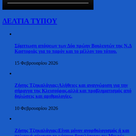
ΔΕΛΤΙΑ ΤΥΠΟΥ
Σύμπτωση απόψεων των Δύο πρώην Βουλευτών της Ν.Δ
Καστοριάς για το παρόν και το μέλλον του τόπου.
15 Φεβρουαρίου 2026
Ζήσης Τζηκαλάγιας:Αλήθειες και αναγνώριση για την
σήραγγα της Κλεισούρας,αλλά και προβληματισμός από
δηλώσεις και αριθμολογίες.
10 Φεβρουαρίου 2026
Ζήσης Τζηκαλάγιας:Είναι μόνον ανορθολογισμός ή και
πολιτική σύγχυση το κόψιμο βασιλόπιτας τις Μικρές