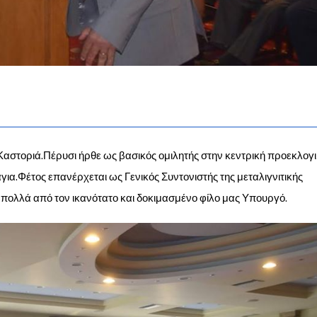
στοριά.Πέρυσι ήρθε ως βασικός ομιλητής στην κεντρική προεκλογ
α.Φέτος επανέρχεται ως Γενικός Συντονιστής της μεταλιγνιτικής
 πολλά από τον ικανότατο και δοκιμασμένο φίλο μας Υπουργό.