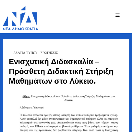
Ζήσης
Bουλευτής Ν.
Καστοριάς
Τζηκαλάγιας
ΔΕΛΤΙΑ ΤΥΠΟΥ
•
ΕΡΩΤΉΣΕΙΣ
Ενισχυτική Διδασκαλία –
Πρόσθετη Διδακτική Στήριξη
Μαθημάτων στο Λύκειο.