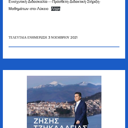
Ενισχυτική-Διδασκαλία-–-Πρόσθετη-Διδακτική-Στήριξη-
Μαθημάτων-στο-Λύκειο
Λήψη
ΤΕΛΕΥΤΑΊΑ ΕΝΗΜΈΡΩΣΗ: 3 ΝΟΕΜΒΡΊΟΥ 2021