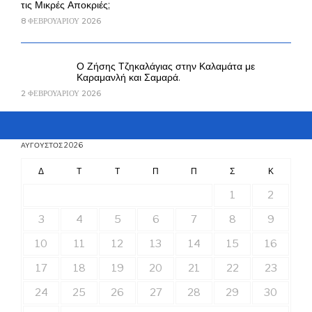
τις Μικρές Αποκριές;
8 ΦΕΒΡΟΥΑΡΊΟΥ 2026
Ο Ζήσης Τζηκαλάγιας στην Καλαμάτα με
Καραμανλή και Σαμαρά.
2 ΦΕΒΡΟΥΑΡΊΟΥ 2026
ΑΎΓΟΥΣΤΟΣ 2026
Δ
Τ
Τ
Π
Π
Σ
Κ
1
2
3
4
5
6
7
8
9
10
11
12
13
14
15
16
17
18
19
20
21
22
23
24
25
26
27
28
29
30