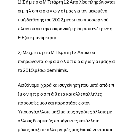
1) Σ ή μ ε ρ α Μ.Τετάρτη 12 Απριλίου πληρώνονται
οι μ η λ ο π α ρ α γ ω γ ο ί μας για την μειωμένη
τιμή διάθεσης του 2022,μέσω του προσωρινού
πλαισίου για την ουκρανική κρίση που ενέκρινε η
Ε.Ε(ουκρανόμετρο)
2) Μέχρι α ύ ρ ι ο Μ.Πέμπτη 13 Απριλίου
πληρώνονται οι φ α σ ο λ ο π α ρ α γ ω γ ο ί μας για
το 2019,μέσω deminimis.
Αισθάνομαι χαρά και συγκίνηση που μετά από ε π
ί μ ο ν η π ρ ο σ π ά θ ε ι α και αλλεπάλληλες
παρουσίες μου και παραστάσεις στον
Υπουργό,άλλοτε μαζί με τους αγρότες,άλλοτε με
άλλους θεσμικούς παράγοντες και άλλοτε
μόνος,οι άξιοι καλλιεργητές μας δικαιώνονται και