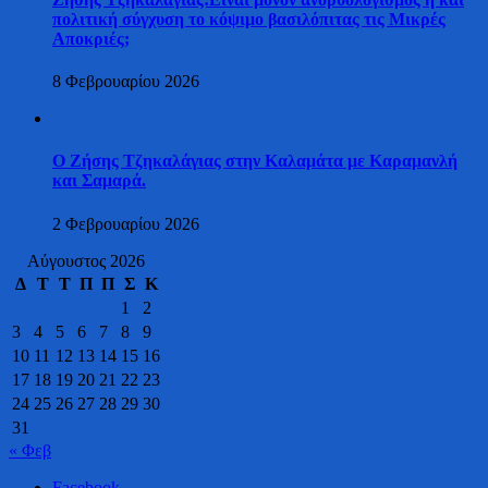
πολιτική σύγχυση το κόψιμο βασιλόπιτας τις Μικρές
Αποκριές;
8 Φεβρουαρίου 2026
Ο Ζήσης Τζηκαλάγιας στην Καλαμάτα με Καραμανλή
και Σαμαρά.
2 Φεβρουαρίου 2026
Αύγουστος 2026
Δ
Τ
Τ
Π
Π
Σ
Κ
1
2
3
4
5
6
7
8
9
10
11
12
13
14
15
16
17
18
19
20
21
22
23
24
25
26
27
28
29
30
31
« Φεβ
Facebook