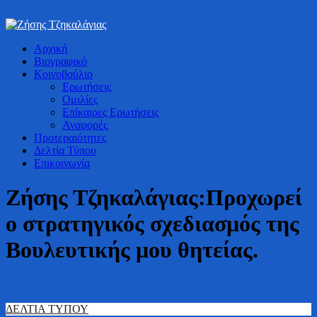
Bουλευτής Ν. Καστοριάς
Αρχική
Ζήσης Τζηκαλάγιας
Βιογραφικό
Κοινοβούλιο
Ερωτήσεις
Ομιλίες
Επίκαιρες Ερωτήσεις
Αναφορές
Προτεραιότητες
Δελτία Τύπου
Επικοινωνία
Ζήσης Τζηκαλάγιας:Προχωρεί
ο στρατηγικός σχεδιασμός της
Βουλευτικής μου θητείας.
ΔΕΛΤΙΑ ΤΥΠΟΥ