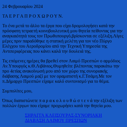
24 Φεβρουαρίου 2024
ΤΑ Ε Ρ Γ Α Π Ρ Ο Χ Ω Ρ Ο Υ Ν.
Το ένα μετά το άλλο τα έργα που είχα δρομολογήσει κατά την
πρόσφατη τετραετή κοινοβουλευτική μου θητεία πείθοντας για την
αναγκαιότητά τους τον Πρωθυπουργό,βρίσκονται σε εξέλιξη.Λίγες
μέρες πριν παραδόθηκε η στατική μελέτη για τον νέο Πύργο
Ελέγχου του Αεροδρομίου από την Τεχνική Υπηρεσία της
Αντιπεριφέρειας που κάνει καλά την δουλειά της.
Τις επόμενες ημέρες θα βρεθεί στον Λαιμό Πρεσπών ο αρμόδιος
Αν.Υπουργός κ.Θ.Λιβάνιος.Θυμηθείτε
βλέποντας παρακάτω την
προ 4ετίας ανακοίνωσή μου από τον χώρο της συνοριακής
διάβασης Λαιμού μαζί με τον οραματιστή κ.Γ.Τσάμη.Με τον
π.Δήμαρχο Πρεσπών είχαμε καλό συντονισμό για το θέμα.
Συμπολίτες μου,
Όπως διαπιστώνετε π α ρ α κ ο λ ο υ θ ώ σ τ ε ν ά την εξέλιξη των
πολλών έργων που είχαμε προχωρήσει κατά την θητεία μου.
ΣΗΡΑΓΓΑ ΚΛΕΙΣΟΥΡΑΣ-ΣΥΝΟΡΙΑΚΗ
ΔΙΑΒΑΣΗ ΛΑΙΜΟΥ ΠΡΕΣΠΩΝ