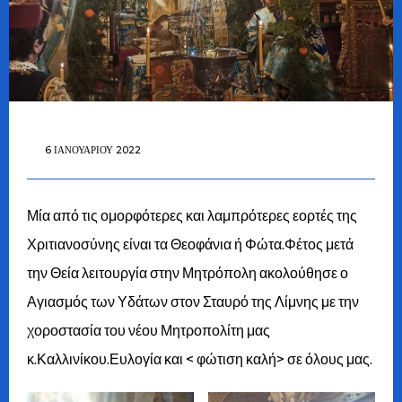
6 ΙΑΝΟΥΑΡΊΟΥ 2022
Μία από τις ομορφότερες και λαμπρότερες εορτές της
Χριτιανοσύνης είναι τα Θεοφάνια ή Φώτα.Φέτος μετά
την Θεία λειτουργία στην Μητρόπολη ακολούθησε ο
Αγιασμός των Υδάτων στον Σταυρό της Λίμνης με την
χοροστασία του νέου Μητροπολίτη μας
κ.Καλλινίκου.Ευλογία και < φώτιση καλή> σε όλους μας.