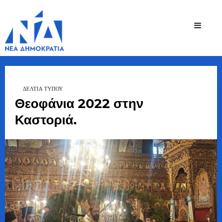
Ζήσης
Bουλευτής Ν.
Καστοριάς
Τζηκαλάγιας
ΔΕΛΤΙΑ ΤΥΠΟΥ
Θεοφάνια 2022 στην
Καστοριά.