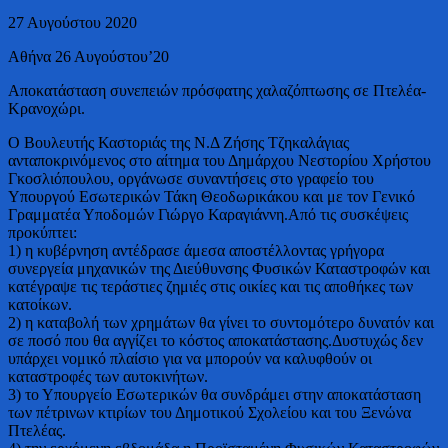
27 Αυγούστου 2020
Αθήνα 26 Αυγούστου’20
Αποκατάσταση συνεπειών πρόσφατης χαλαζόπτωσης σε Πτελέα-
Κρανοχώρι.
Ο Βουλευτής Καστοριάς της Ν.Δ Ζήσης Τζηκαλάγιας
ανταποκρινόμενος στο αίτημα του Δημάρχου Νεστορίου Χρήστου
Γκοσλιόπουλου, οργάνωσε συναντήσεις στο γραφείο του
Υπουργού Εσωτερικών Τάκη Θεοδωρικάκου και με τον Γενικό
Γραμματέα Υποδομών Γιώργο Καραγιάννη.Από τις συσκέψεις
προκύπτει:
1) η κυβέρνηση αντέδρασε άμεσα αποστέλλοντας γρήγορα
συνεργεία μηχανικών της Διεύθυνσης Φυσικών Καταστροφών και
κατέγραψε τις τεράστιες ζημιές στις οικίες και τις αποθήκες των
κατοίκων.
2) η καταβολή των χρημάτων θα γίνει το συντομότερο δυνατόν και
σε ποσό που θα αγγίζει το κόστος αποκατάστασης.Δυστυχώς δεν
υπάρχει νομικό πλαίσιο για να μπορούν να καλυφθούν οι
καταστροφές των αυτοκινήτων.
3) το Υπουργείο Εσωτερικών θα συνδράμει στην αποκατάσταση
των πέτρινων κτιρίων του Δημοτικού Σχολείου και του Ξενώνα
Πτελέας.