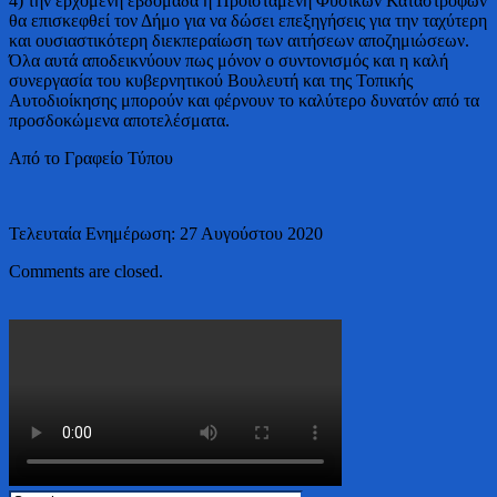
4) την ερχόμενη εβδομάδα η Προϊσταμένη Φυσικών Καταστροφών
θα επισκεφθεί τον Δήμο για να δώσει επεξηγήσεις για την ταχύτερη
και ουσιαστικότερη διεκπεραίωση των αιτήσεων αποζημιώσεων.
Όλα αυτά αποδεικνύουν πως μόνον ο συντονισμός και η καλή
συνεργασία του κυβερνητικού Βουλευτή και της Τοπικής
Αυτοδιοίκησης μπορούν και φέρνουν το καλύτερο δυνατόν από τα
προσδοκώμενα αποτελέσματα.
Από το Γραφείο Τύπου
Τελευταία Ενημέρωση: 27 Αυγούστου 2020
Comments are closed.