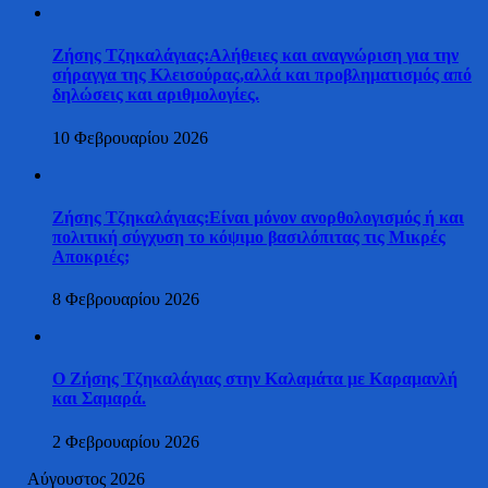
Ζήσης Τζηκαλάγιας:Αλήθειες και αναγνώριση για την
σήραγγα της Κλεισούρας,αλλά και προβληματισμός από
δηλώσεις και αριθμολογίες.
10 Φεβρουαρίου 2026
Ζήσης Τζηκαλάγιας:Είναι μόνον ανορθολογισμός ή και
πολιτική σύγχυση το κόψιμο βασιλόπιτας τις Μικρές
Αποκριές;
8 Φεβρουαρίου 2026
Ο Ζήσης Τζηκαλάγιας στην Καλαμάτα με Καραμανλή
και Σαμαρά.
2 Φεβρουαρίου 2026
Αύγουστος 2026