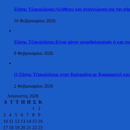
Ζήσης Τζηκαλάγιας:Αλήθειες και αναγνώριση για την σήρ
10 Φεβρουαρίου 2026
Ζήσης Τζηκαλάγιας:Είναι μόνον ανορθολογισμός ή και πο
8 Φεβρουαρίου 2026
Ο Ζήσης Τζηκαλάγιας στην Καλαμάτα με Καραμανλή και
2 Φεβρουαρίου 2026
Αύγουστος 2026
Δ
Τ
Τ
Π
Π
Σ
Κ
1
2
3
4
5
6
7
8
9
10
11
12
13
14
15
16
17
18
19
20
21
22
23