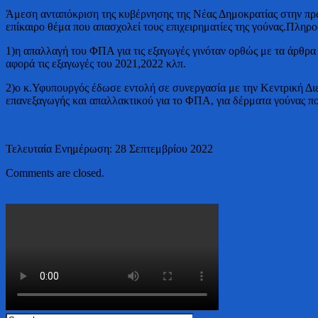
Άμεση ανταπόκριση της κυβέρνησης της Νέας Δημοκρατίας στην πρ
επίκαιρο θέμα που απασχολεί τους επιχειρηματίες της γούνας.Πληρ
1)η απαλλαγή του ΦΠΑ για τις εξαγωγές γινόταν ορθώς με τα ά
αφορά τις
εξαγωγές του 2021,2022 κλπ.
2)ο κ.Υφυπουργός έδωσε εντολή σε συνεργασία με την Κεντρική Δ
επανεξαγωγής και απαλλακτικού για το ΦΠΑ, για δέρματα γούνας πο
Τελευταία Ενημέρωση: 28 Σεπτεμβρίου 2022
Comments are closed.