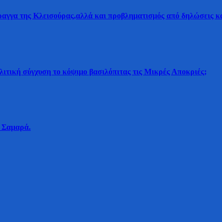
αγγα της Κλεισούρας,αλλά και προβληματισμός από δηλώσεις κα
λιτική σύγχυση το κόψιμο βασιλόπιτας τις Μικρές Αποκριές;
 Σαμαρά.