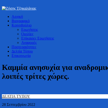
Bουλευτής Ν. Καστοριάς
Αρχική
Ζήσης Τζηκαλάγιας
Βιογραφικό
Κοινοβούλιο
Ερωτήσεις
Ομιλίες
Επίκαιρες Ερωτήσεις
Αναφορές
Προτεραιότητες
Δελτία Τύπου
Επικοινωνία
Καμμία ανησυχία για αναδρομι
λοιπές τρίτες χώρες.
ΔΕΛΤΙΑ ΤΥΠΟΥ
28 Σεπτεμβρίου 2022