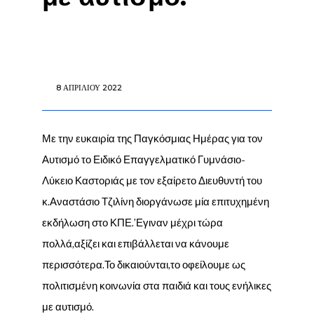
8 ΑΠΡΙΛΊΟΥ 2022
Με την ευκαιρία της Παγκόσμιας Ημέρας για τον
Αυτισμό το Ειδικό Επαγγελματικό Γυμνάσιο-
Λύκειο Καστοριάς με τον εξαίρετο Διευθυντή του
κ.Αναστάσιο Τζιλίνη διοργάνωσε μία επιτυχημένη
εκδήλωση στο ΚΠΕ.’Εγιναν μέχρι τώρα
πολλά,αξίζει και επιβάλλεται να κάνουμε
περισσότερα.Το δικαιούνται,το οφείλουμε ως
πολιτισμένη κοινωνία στα παιδιά και τους ενήλικες
με αυτισμό.