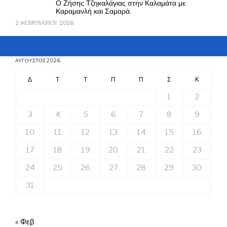
Ο Ζήσης Τζηκαλάγιας στην Καλαμάτα με
Καραμανλή και Σαμαρά.
2 ΦΕΒΡΟΥΑΡΊΟΥ 2026
ΑΎΓΟΥΣΤΟΣ 2026
Δ
Τ
Τ
Π
Π
Σ
Κ
1
2
3
4
5
6
7
8
9
10
11
12
13
14
15
16
17
18
19
20
21
22
23
24
25
26
27
28
29
30
31
« Φεβ