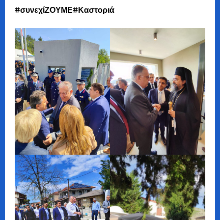
#συνεχίΖΟΥΜΕ
#Καστοριά