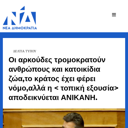
Ζήσης
Bουλευτής Ν.
Καστοριάς
Τζηκαλάγιας
ΔΕΛΤΙΑ ΤΥΠΟΥ
Οι αρκούδες τρομοκρατούν
ανθρώπους και κατοικίδια
ζώα,το κράτος έχει φέρει
νόμο,αλλά η < τοπική εξουσία>
αποδεικνύεται ΑΝΙΚΑΝΗ.