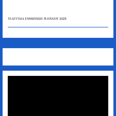
ΤΕΛΕΥΤΑΊΑ ΕΝΗΜΈΡΩΣΗ: 15 ΙΟΥΛΊΟΥ 2025
Πρόγραμμα
Αναπαραγωγής
Βίντεο