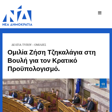
Ζήσης
Bουλευτής Ν.
Καστοριάς
Τζηκαλάγιας
ΔΕΛΤΙΑ ΤΥΠΟΥ
•
ΟΜΙΛΊΕΣ
Ομιλία Ζήση Τζηκαλάγια στη
Βουλή για τον Κρατικό
Προϋπολογισμό.