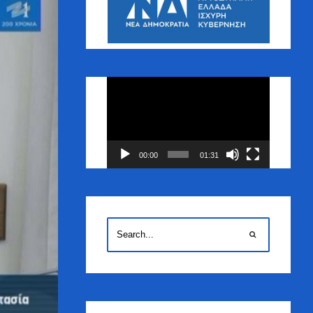
Πρόγραμμα
Αναπαραγωγής
Βίντεο
00:00
01:31