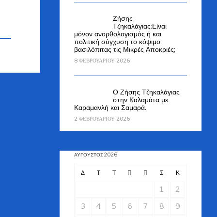
Ζήσης
Τζηκαλάγιας:Είναι
μόνον ανορθολογισμός ή και
πολιτική σύγχυση το κόψιμο
βασιλόπιτας τις Μικρές Αποκριές;
8 ΦΕΒΡΟΥΑΡΊΟΥ 2026
Ο Ζήσης Τζηκαλάγιας
στην Καλαμάτα με
Καραμανλή και Σαμαρά.
2 ΦΕΒΡΟΥΑΡΊΟΥ 2026
ΑΎΓΟΥΣΤΟΣ 2026
Δ
Τ
Τ
Π
Π
Σ
Κ
1
2
3
4
5
6
7
8
9