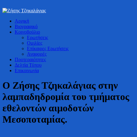
Bουλευτής Ν. Καστοριάς
Αρχική
Ζήσης Τζηκαλάγιας
Βιογραφικό
Κοινοβούλιο
Ερωτήσεις
Ομιλίες
Επίκαιρες Ερωτήσεις
Αναφορές
Προτεραιότητες
Δελτία Τύπου
Επικοινωνία
Ο Ζήσης Τζηκαλάγιας στην
λαμπαδηδρομία του τμήματος
εθελοντών αιμοδοτών
Μεσοποταμίας.