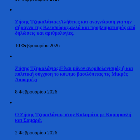
Ζήσης Τζηκαλάγιας:Αλήθειες και αναγνώριση για την
σήραγγα της Κλεισούρας,αλλά και προβληματισμός από
δηλώσεις και αριθμολογίες.
10 Φεβρουαρίου 2026
Ζήσης Τζηκαλάγιας:Είναι μόνον ανορθολογισμός ή και
πολιτική σύγχυση το κόψιμο βασιλόπιτας τις Μικρές
Αποκριές;
8 Φεβρουαρίου 2026
Ο Ζήσης Τζηκαλάγιας στην Καλαμάτα με Καραμανλή
και Σαμαρά.
2 Φεβρουαρίου 2026