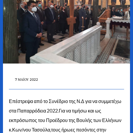
7 ΜΑΪ́ΟΥ 2022
Επέστρεψα από το Συνέδριο της Ν.Δ για να συμμετέχω
στα Παπαρρόδεια 2022.Για να τιμήσω και ως
εκπρόσωπος του Προέδρου της Βουλής των Ελλήνων
κ.Κων/νου Τασούλα,τους ήρωες πεσόντες στην