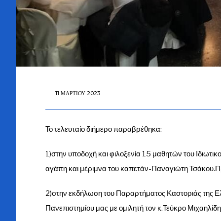
11 ΜΑΡΤΊΟΥ 2023
Το τελευταίο διήμερο παραβρέθηκα:
1)στην υποδοχή και φιλοξενία 15 μαθητών του Ιδιωτικ
αγάπη και μέριμνα του καπετάν-Παναγιώτη Τσάκου.Π
2)στην εκδήλωση του Παραρτήματος Καστοριάς της Ελ
Πανεπιστημίου μας με ομιλητή τον κ.Τεύκρο Μιχαηλίδ