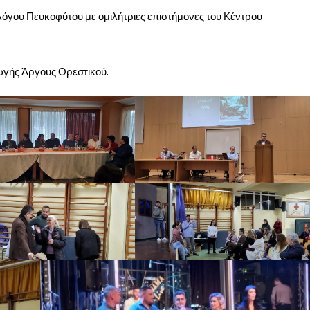
λόγου Πευκοφύτου με ομιλήτριες επιστήμονες του Κέντρου
ωγής Άργους Ορεστικού.