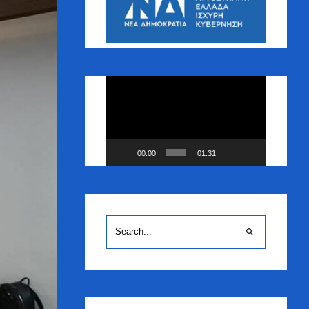
Πρόγραμμα
Αναπαραγωγής
Βίντεο
00:00
01:31