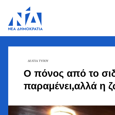
Ζήσης
Bουλευτής Ν.
Καστοριάς
Τζηκαλάγιας
ΔΕΛΤΙΑ ΤΥΠΟΥ
Ο πόνος από το σι
παραμένει,αλλά η ζ