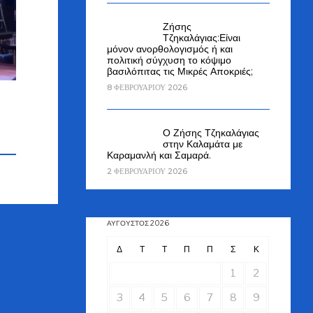
Ζήσης
Τζηκαλάγιας:Είναι
μόνον ανορθολογισμός ή και
πολιτική σύγχυση το κόψιμο
βασιλόπιτας τις Μικρές Αποκριές;
8 ΦΕΒΡΟΥΑΡΊΟΥ 2026
Ο Ζήσης Τζηκαλάγιας
στην Καλαμάτα με
Καραμανλή και Σαμαρά.
2 ΦΕΒΡΟΥΑΡΊΟΥ 2026
ΑΎΓΟΥΣΤΟΣ 2026
Δ
Τ
Τ
Π
Π
Σ
Κ
1
2
3
4
5
6
7
8
9