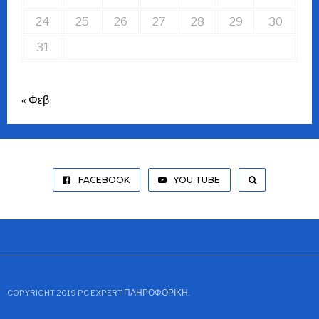
24
25
26
27
28
29
30
31
« Φεβ
FACEBOOK
YOU TUBE
COPYRIGHT 2019 PC EXPERT ΠΛΗΡΟΦΟΡΙΚΉ.