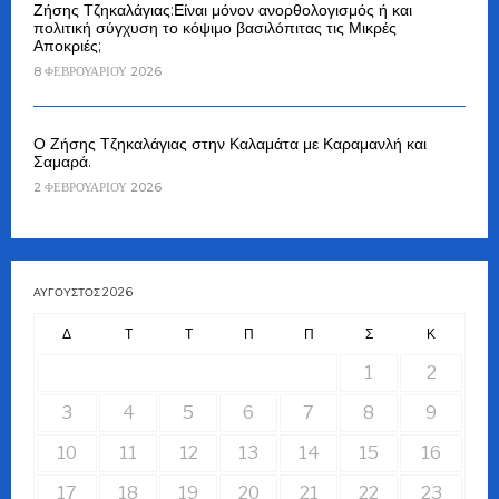
Ζήσης Τζηκαλάγιας:Είναι μόνον ανορθολογισμός ή και
πολιτική σύγχυση το κόψιμο βασιλόπιτας τις Μικρές
Αποκριές;
8 ΦΕΒΡΟΥΑΡΊΟΥ 2026
Ο Ζήσης Τζηκαλάγιας στην Καλαμάτα με Καραμανλή και
Σαμαρά.
2 ΦΕΒΡΟΥΑΡΊΟΥ 2026
ΑΎΓΟΥΣΤΟΣ 2026
Δ
Τ
Τ
Π
Π
Σ
Κ
1
2
3
4
5
6
7
8
9
10
11
12
13
14
15
16
17
18
19
20
21
22
23