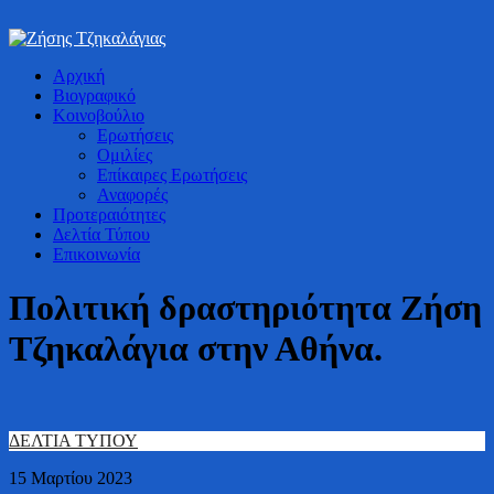
Bουλευτής Ν. Καστοριάς
Αρχική
Ζήσης Τζηκαλάγιας
Βιογραφικό
Κοινοβούλιο
Ερωτήσεις
Ομιλίες
Επίκαιρες Ερωτήσεις
Αναφορές
Προτεραιότητες
Δελτία Τύπου
Επικοινωνία
Πολιτική δραστηριότητα Ζήση
Τζηκαλάγια στην Αθήνα.
ΔΕΛΤΙΑ ΤΥΠΟΥ
15 Μαρτίου 2023