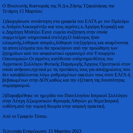
Ο Βουλευτής Καστοριάς της Ν.Δ κ.Ζήσης Τζηκαλάγιας την
Τετάρτη 15 Μαρτίου:
1)Διοργάνωσε συνάντηση στα γραφεία του ΕΛΓΑ με τον Πρόεδρο
κ.Ανδρέα Λυκουρέντζο και τους αγρότες κ.Αργύρη Κυριαζή και
κ.Δημήτρη Μπάτζιο.Έγινε ευρεία συζήτηση στην οποία
συμμετείχαν υπηρεσιακά στελέχη.Ο διάλογος ήταν
ειλικρινής,λύθηκαν απορίες,δόθηκαν επεξηγήσεις και αναμένονται
τα αποτελέσματα που θα προκύψουν από την προώθηση των
ζητημάτων από τον ασφαλιστικό οργανισμό στο Υπουργείο
Οικονομικών.Οι
αγρότες κατέθεσαν υπόμνημα-θέσεις του
Αγροτικού Συλλόγου Φυτικής Παραγωγής Άργους Ορεστικού στον
οποίο ανήκουν,σχετικά με τις προτάσεις τους για αποζημιώσεις που
δεν καταβάλλονται λόγω ρυθμισμένων οφειλών τους στον ΕΛΓΑ ή
βεβαιωμένων στην ΔΟΥ,καθώς και την εξέταση της δυνατότητας
συμψηφισμού.
2)Παραβρέθηκε σε ημερίδα του Πανελληνίου Ιατρικού Συλλόγου
στην Λέσχη Αξιωματικών Φρουράς Αθηνών με θέμα:Ιατρική
ευθύνη,από την νομική θεωρία στην ιατρική πρακτική.
Από το Γραφείο Τύπου.
Τελευταία Ενημέρωση: 15 Μαρτίου 2023