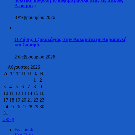
πολιτική σύγχυση το κόψιμο βασιλόπιτας τις Μικρές
Αποκριές;
8 Φεβρουαρίου 2026
Ο Ζήσης Τζηκαλάγιας στην Καλαμάτα με Καραμανλή
και Σαμαρά.
2 Φεβρουαρίου 2026
Αύγουστος 2026
Δ
Τ
Τ
Π
Π
Σ
Κ
1
2
3
4
5
6
7
8
9
10
11
12
13
14
15
16
17
18
19
20
21
22
23
24
25
26
27
28
29
30
31
« Φεβ
Facebook