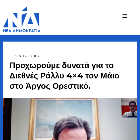
Ζήσης
Bουλευτής Ν.
Καστοριάς
Τζηκαλάγιας
ΔΕΛΤΙΑ ΤΥΠΟΥ
Προχωρούμε δυνατά για το
Διεθνές Ράλλυ 4×4 τον Μάιο
στο Άργος Ορεστικό.