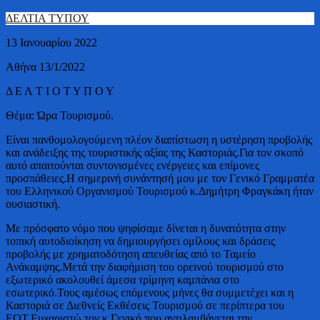
ΔΕΛΤΙΑ ΤΥΠΟΥ
13 Ιανουαρίου 2022
Αθήνα 13/1/2022
Δ Ε Λ Τ Ι Ο Τ Υ Π Ο Υ
Θέμα: Ώρα Τουρισμού.
Είναι πανθομολογούμενη πλέον διαπίστωση η υστέρηση προβολής
και ανάδειξης της τουριστικής αξίας της Καστοριάς.Για τον σκοπό
αυτό απαιτούνται συντονισμένες ενέργειες και επίμονες
προσπάθειες.Η σημερινή συνάντησή μου με τον Γενικό Γραμματέα
του Ελληνικού Οργανισμού Τουρισμού κ.Δημήτρη Φραγκάκη ήταν
ουσιαστική.
Με πρόσφατο νόμο που ψηφίσαμε δίνεται η δυνατότητα στην
τοπική αυτοδιοίκηση να δημιουργήσει ομίλους και δράσεις
προβολής με χρηματοδότηση απευθείας από το Ταμείο
Ανάκαμψης.Μετά την διαφήμιση του ορεινού τουρισμού στο
εξωτερικό ακολουθεί άμεσα τρίμηνη καμπάνια στο
εσωτερικό.Τους αμέσως επόμενους μήνες θα συμμετέχει και η
Καστοριά σε Διεθνείς Εκθέσεις Τουρισμού σε περίπτερα του
ΕΟΤ.Ευχαριστώ τον κ.Γενικό που αντιλαμβάνεται την