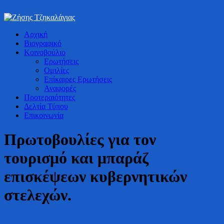
Bουλευτής Ν. Καστοριάς
Αρχική
Ζήσης Τζηκαλάγιας
Βιογραφικό
Κοινοβούλιο
Ερωτήσεις
Ομιλίες
Επίκαιρες Ερωτήσεις
Αναφορές
Προτεραιότητες
Δελτία Τύπου
Επικοινωνία
Πρωτοβουλίες για τον
τουρισμό και μπαράζ
επισκέψεων κυβερνητικών
στελεχών.