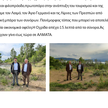
αι φιλοπρόοδο,πρωτοπόρο στην ανάπτυξη του τουρισμού και της
με τον Λαιμό, τον Άγιο Γερμανό και τις Λίμνες των Πρεσπών από
ική μπάρα των συνόρων. Πανέμορφος τόπος που μπορεί να αποτελέ
ία οικονομικά οφέλη.Η Οχρίδα απέχει 15 λεπτά από τα σύνορα.Άς
χουν γίνει έως τώρα σε ΑΛΜΑΤΑ.