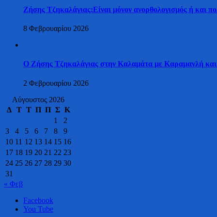
Ζήσης Τζηκαλάγιας:Είναι μόνον ανορθολογισμός ή και πο
8 Φεβρουαρίου 2026
Ο Ζήσης Τζηκαλάγιας στην Καλαμάτα με Καραμανλή και
2 Φεβρουαρίου 2026
Αύγουστος 2026
Δ
Τ
Τ
Π
Π
Σ
Κ
1
2
3
4
5
6
7
8
9
10
11
12
13
14
15
16
17
18
19
20
21
22
23
24
25
26
27
28
29
30
31
« Φεβ
Facebook
You Tube