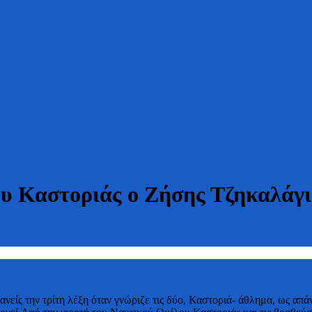
ου Καστοριάς ο Ζήσης Τζηκαλάγι
κανείς την τρίτη λέξη όταν γνώριζε τις δύο, Καστοριά- άθλημα, ως