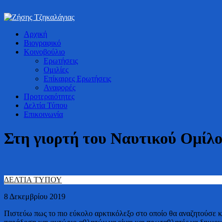
Bουλευτής Ν. Καστοριάς
Αρχική
Ζήσης Τζηκαλάγιας
Βιογραφικό
Κοινοβούλιο
Ερωτήσεις
Ομιλίες
Επίκαιρες Ερωτήσεις
Αναφορές
Προτεραιότητες
Δελτία Τύπου
Επικοινωνία
Στη γιορτή του Ναυτικού Ομίλ
ΔΕΛΤΙΑ ΤΥΠΟΥ
8 Δεκεμβρίου 2019
Πιστεύω πως το πιο εύκολο αρκτικόλεξο στο οποίο θα αναζητούσε 