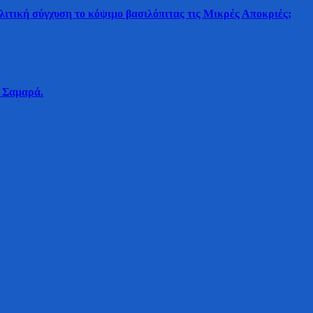
λιτική σύγχυση το κόψιμο βασιλόπιτας τις Μικρές Αποκριές;
 Σαμαρά.