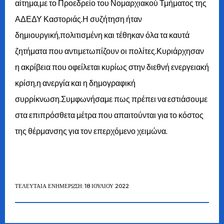
αίτημα,με το Προεδρείο του Νομαρχιακού Τμήματος της
ΑΔΕΔΥ Καστοριάς.Η συζήτηση ήταν
δημιουργική,πολιτισμένη και τέθηκαν όλα τα καυτά
ζητήματα που αντιμετωπίζουν οι πολίτες.Κυριάρχησαν
η ακρίβεια που οφείλεται κυρίως στην διεθνή ενεργειακή
κρίση,η ανεργία και η δημογραφική
συρρίκνωση.Συμφωνήσαμε πως πρέπει να εστιάσουμε
στα επιπρόσθετα μέτρα που απαιτούνται για το κόστος
της θέρμανσης για τον επερχόμενο χειμώνα.
ΤΕΛΕΥΤΑΊΑ ΕΝΗΜΈΡΩΣΗ: 18 ΙΟΥΛΊΟΥ 2022