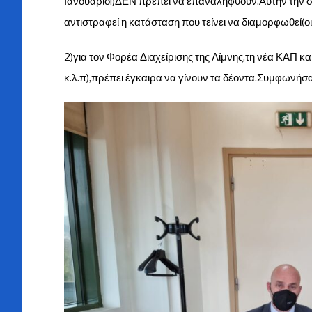
Ιανουάριο!)ΔΕΝ πρέπει να επαναληφθούν.Αυτήν την στιγ
αντιστραφεί η κατάσταση που τείνει να διαμορφωθεί(ο
2)για τον Φορέα Διαχείρισης της Λίμνης,τη νέα ΚΑΠ 
κ.λ.π),πρέπει έγκαιρα να γίνουν τα δέοντα.Συμφωνήσ