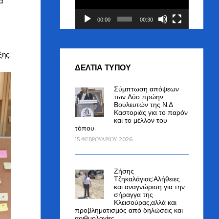
να
00:00
00:30
ξης.
ΔΕΛΤΙΑ ΤΥΠΟΥ
Σύμπτωση απόψεων
των Δύο πρώην
Βουλευτών της Ν.Δ
Καστοριάς για το παρόν
και το μέλλον του
τόπου.
15 ΦΕΒΡΟΥΑΡΊΟΥ 2026
Ζήσης
Τζηκαλάγιας:Αλήθειες
και αναγνώριση για την
σήραγγα της
Κλεισούρας,αλλά και
προβληματισμός από δηλώσεις και
αριθμολογίες.