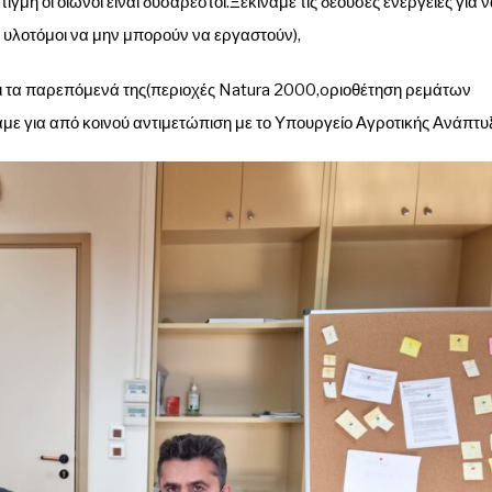
μή οι οιωνοί είναι δυσάρεστοι.Ξεκινάμε τις δέουσες ενέργειες για 
ι υλοτόμοι να μην μπορούν να εργαστούν),
και τα παρεπόμενά της(περιοχές Natura 2000,oριοθέτηση ρεμάτων
αμε για από κοινού αντιμετώπιση με το Υπουργείο Αγροτικής Ανάπτυ