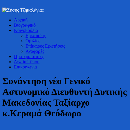
Bουλευτής Ν. Καστοριάς
Αρχική
Ζήσης Τζηκαλάγιας
Βιογραφικό
Κοινοβούλιο
Ερωτήσεις
Ομιλίες
Επίκαιρες Ερωτήσεις
Αναφορές
Προτεραιότητες
Δελτία Τύπου
Επικοινωνία
Συνάντηση νέο Γενικό
Αστυνομικό Διευθυντή Δυτικής
Μακεδονίας Ταξίαρχο
κ.Κεραμά Θεόδωρο