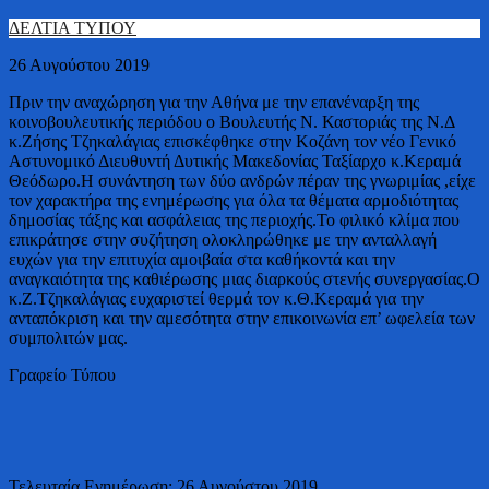
ΔΕΛΤΙΑ ΤΥΠΟΥ
26 Αυγούστου 2019
Πριν την αναχώρηση για την Αθήνα με την επανέναρξη της
κοινοβουλευτικής περιόδου ο Βουλευτής Ν. Καστοριάς της Ν.Δ
κ.Ζήσης Τζηκαλάγιας επισκέφθηκε στην Κοζάνη τον νέο Γενικό
Αστυνομικό Διευθυντή Δυτικής Μακεδονίας Ταξίαρχο κ.Κεραμά
Θεόδωρο.Η συνάντηση των δύο ανδρών πέραν της γνωριμίας ,είχε
τον χαρακτήρα της ενημέρωσης για όλα τα θέματα αρμοδιότητας
δημοσίας τάξης και ασφάλειας της περιοχής.Το φιλικό κλίμα που
επικράτησε στην συζήτηση ολοκληρώθηκε με την ανταλλαγή
ευχών για την επιτυχία αμοιβαία στα καθήκοντά και την
αναγκαιότητα της καθιέρωσης μιας διαρκούς στενής συνεργασίας.Ο
κ.Ζ.Τζηκαλάγιας ευχαριστεί θερμά τον κ.Θ.Κεραμά για την
ανταπόκριση και την αμεσότητα στην επικοινωνία επ’ ωφελεία των
συμπολιτών μας.
Γραφείο Τύπου
Τελευταία Ενημέρωση: 26 Αυγούστου 2019