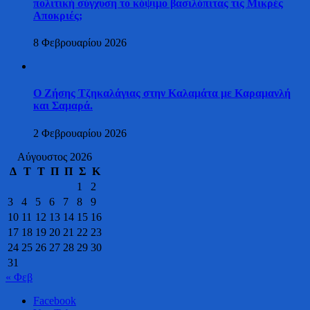
πολιτική σύγχυση το κόψιμο βασιλόπιτας τις Μικρές
Αποκριές;
8 Φεβρουαρίου 2026
Ο Ζήσης Τζηκαλάγιας στην Καλαμάτα με Καραμανλή
και Σαμαρά.
2 Φεβρουαρίου 2026
Αύγουστος 2026
Δ
Τ
Τ
Π
Π
Σ
Κ
1
2
3
4
5
6
7
8
9
10
11
12
13
14
15
16
17
18
19
20
21
22
23
24
25
26
27
28
29
30
31
« Φεβ
Facebook