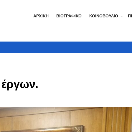
ΑΡΧΙΚΉ
ΒΙΟΓΡΑΦΙΚΌ
ΚΟΙΝΟΒΟΎΛΙΟ
Π
 έργων.