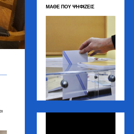
ΜΑΘΕ ΠΟΥ ΨΗΦΙΖΕΙΣ
αι
Πρόγραμμα
Αναπαραγωγής
Βίντεο