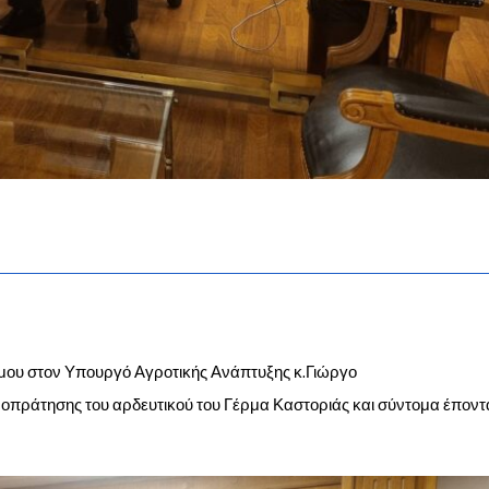
μου στον Υπουργό Αγροτικής Ανάπτυξης κ.Γιώργο
μοπράτησης του αρδευτικού του Γέρμα Καστοριάς και σύντομα έποντ