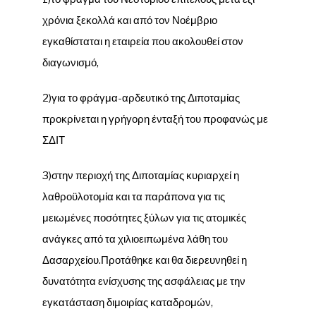
χρόνια ξεκολλά και από τον Νοέμβριο
εγκαθίσταται η εταιρεία που ακολουθεί στον
διαγωνισμό,
2)για το φράγμα-αρδευτικό της Διποταμίας
προκρίνεται η γρήγορη ένταξή του προφανώς με
ΣΔΙΤ
3)στην περιοχή της Διποταμίας κυριαρχεί η
λαθροϋλοτομία και τα παράπονα για τις
μειωμένες ποσότητες ξύλων για τις ατομικές
ανάγκες από τα χιλιοειπωμένα λάθη του
Δασαρχείου.Προτάθηκε και θα διερευνηθεί η
δυνατότητα ενίσχυσης της ασφάλειας με την
εγκατάσταση διμοιρίας καταδρομών,