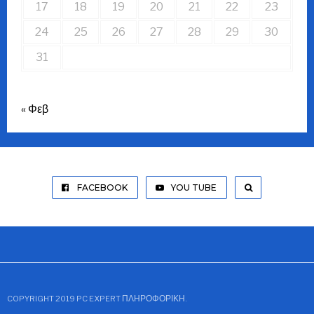
17
18
19
20
21
22
23
24
25
26
27
28
29
30
31
« Φεβ
FACEBOOK
YOU TUBE
COPYRIGHT 2019 PC EXPERT ΠΛΗΡΟΦΟΡΙΚΉ.