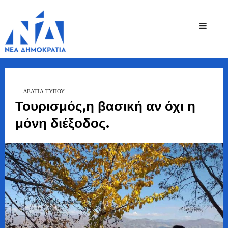
Ζήσης
Bουλευτής Ν.
Καστοριάς
Τζηκαλάγιας
ΔΕΛΤΙΑ ΤΥΠΟΥ
Τουρισμός,η βασική αν όχι η
μόνη διέξοδος.