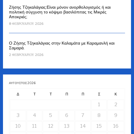
Ζήσης Τζηκαλάγιας:Είναι μόνον ανορθολογισμός ή και
πολιτική σύγχυση το κόψιμο βασιλόπιτας τις Μικρές
Αποκριές;
8 ΦΕΒΡΟΥΑΡΊΟΥ 2026
Ο Ζήσης Τζηκαλάγιας στην Καλαμάτα με Καραμανλή και
Σαμαρά.
2 ΦΕΒΡΟΥΑΡΊΟΥ 2026
ΑΎΓΟΥΣΤΟΣ 2026
Δ
Τ
Τ
Π
Π
Σ
Κ
1
2
3
4
5
6
7
8
9
10
11
12
13
14
15
16