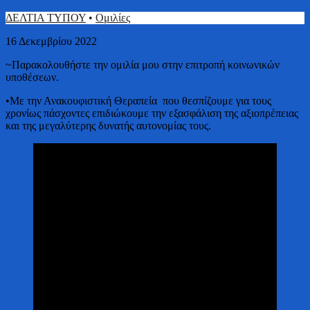
ΔΕΛΤΙΑ ΤΥΠΟΥ
•
Ομιλίες
16 Δεκεμβρίου 2022
~Παρακολουθήστε την ομιλία μου στην επιτροπή κοινωνικών
υποθέσεων.
•Με την Ανακουφιστική Θεραπεία που θεσπίζουμε για τους
χρονίως πάσχοντες επιδιώκουμε την εξασφάλιση της αξιοπρέπειας
και της μεγαλύτερης δυνατής αυτονομίας τους.