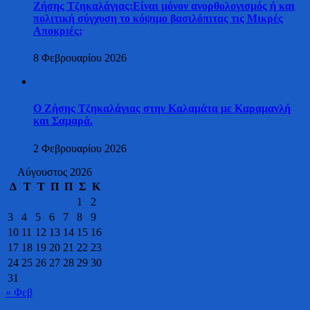
Ζήσης Τζηκαλάγιας:Είναι μόνον ανορθολογισμός ή και
πολιτική σύγχυση το κόψιμο βασιλόπιτας τις Μικρές
Αποκριές;
8 Φεβρουαρίου 2026
Ο Ζήσης Τζηκαλάγιας στην Καλαμάτα με Καραμανλή
και Σαμαρά.
2 Φεβρουαρίου 2026
Αύγουστος 2026
Δ
Τ
Τ
Π
Π
Σ
Κ
1
2
3
4
5
6
7
8
9
10
11
12
13
14
15
16
17
18
19
20
21
22
23
24
25
26
27
28
29
30
31
« Φεβ