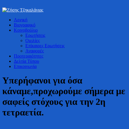
Bουλευτής Ν. Καστοριάς
Αρχική
Ζήσης Τζηκαλάγιας
Βιογραφικό
Κοινοβούλιο
Ερωτήσεις
Ομιλίες
Επίκαιρες Ερωτήσεις
Αναφορές
Προτεραιότητες
Δελτία Τύπου
Επικοινωνία
Υπερήφανοι για όσα
κάναμε,προχωρούμε σήμερα με
σαφείς στόχους για την 2η
τετραετία.