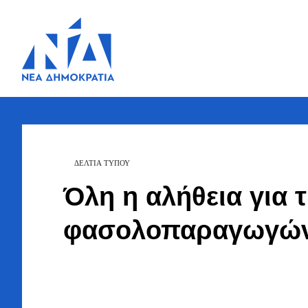
Ζήσης
Bουλευτής Ν.
Καστοριάς
Τζηκαλάγιας
ΔΕΛΤΙΑ ΤΥΠΟΥ
Όλη η αλήθεια για 
φασολοπαραγωγών