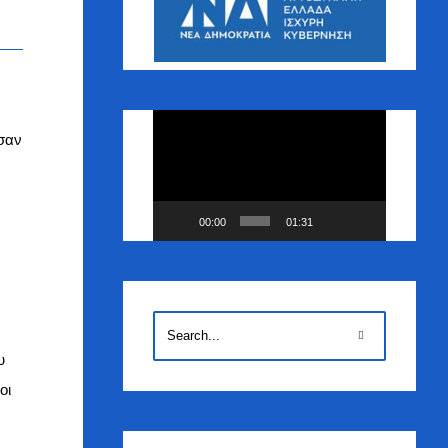
Πρόγραμμα
ησαν
Αναπαραγωγής
Βίντεο
00:00
01:31
υ
οι