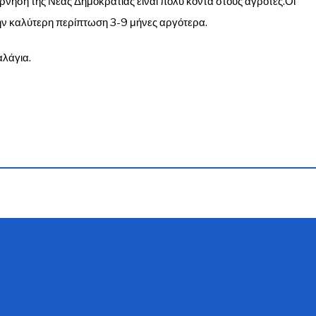
ρνηση της Νέας Δημοκρατίας είναι πολύ κοντά στους αγρότες.Οι
ν καλύτερη περίπτωση 3-9 μήνες αργότερα.
αλάγια.