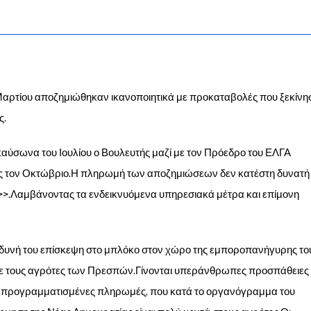
υ Μαρτίου αποζημιώθηκαν ικανοποιητικά με προκαταβολές που ξεκίν
ς.
 καύσωνα του Ιουλίου ο Βουλευτής μαζί με τον Πρόεδρο του ΕΛΓΑ
ς τον Οκτώβριο.Η πληρωμή των αποζημιώσεων δεν κατέστη δυνατή
ς>>.Λαμβάνοντας τα ενδεικνυόμενα υπηρεσιακά μέτρα και επίμονη
δυνή του επίσκεψη στο μπλόκο στον χώρο της εμποροπανήγυρης το
 με τους αγρότες των Πρεσπών.Γίνονται υπεράνθρωπες προσπάθειες 
ες προγραμματισμένες πληρωμές, που κατά το οργανόγραμμα του