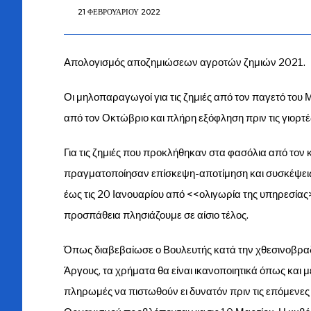
21 ΦΕΒΡΟΥΑΡΊΟΥ 2022
Απολογισμός αποζημιώσεων αγροτών ζημιών 2021.
Οι μηλοπαραγωγοί για τις ζημιές από τον παγετό το
από τον Οκτώβριο και πλήρη εξόφληση πριν τις γιορτέ
Για τις ζημιές που προκλήθηκαν στα φασόλια από τον
πραγματοποίησαν επίσκεψη-αποτίμηση και συσκέψει
έως τις 20 Ιανουαρίου από <<ολιγωρία της υπηρεσία
προσπάθεια πλησιάζουμε σε αίσιο τέλος.
Όπως διαβεβαίωσε ο Βουλευτής κατά την χθεσινοβρα
Άργους, τα χρήματα θα είναι ικανοποιητικά όπως και
πληρωμές να πιστωθούν ει δυνατόν πριν τις επόμεν