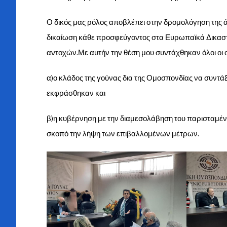
Ο δικός μας ρόλος αποβλέπει στην δρομολόγηση τη
δικαίωση κάθε προσφεύγοντος στα Ευρωπαϊκά Δικαστή
αντοχών.Με αυτήν την θέση μου συντάχθηκαν όλοι οι 
α)ο κλάδος της γούνας δια της Ομοσπονδίας να συντά
εκφράσθηκαν και
β)η κυβέρνηση με την διαμεσολάβηση του παρισταμέ
σκοπό την λήψη των επιβαλλομένων μέτρων.