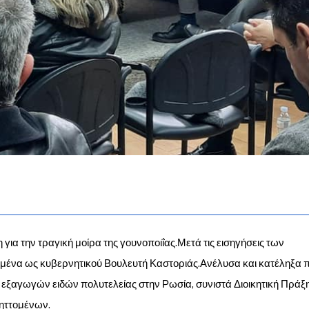
α την τραγική μοίρα της γουνοποιΐας.Μετά τις εισηγήσεις των
μένα ως κυβερνητικού Βουλευτή Καστοριάς.Ανέλυσα και κατέληξα 
ξαγωγών ειδών πολυτελείας στην Ρωσία, συνιστά Διοικητική Πράξ
ληττομένων.