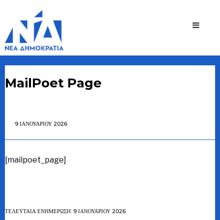
Ζήσης
Bουλευτής Ν.
Καστοριάς
Τζηκαλάγιας
MailPoet Page
9 ΙΑΝΟΥΑΡΊΟΥ 2026
[mailpoet_page]
ΤΕΛΕΥΤΑΊΑ ΕΝΗΜΈΡΩΣΗ: 9 ΙΑΝΟΥΑΡΊΟΥ 2026