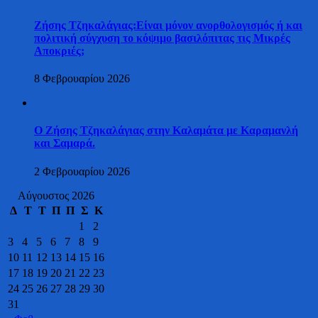
Ζήσης Τζηκαλάγιας:Είναι μόνον ανορθολογισμός ή και
πολιτική σύγχυση το κόψιμο βασιλόπιτας τις Μικρές
Αποκριές;
8 Φεβρουαρίου 2026
Ο Ζήσης Τζηκαλάγιας στην Καλαμάτα με Καραμανλή
και Σαμαρά.
2 Φεβρουαρίου 2026
Αύγουστος 2026
Δ
Τ
Τ
Π
Π
Σ
Κ
1
2
3
4
5
6
7
8
9
10
11
12
13
14
15
16
17
18
19
20
21
22
23
24
25
26
27
28
29
30
31