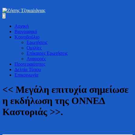
Bουλευτής Ν. Καστοριάς
Ζήσης Τζηκαλάγιας
Αρχική
Βιογραφικό
Κοινοβούλιο
Ερωτήσεις
Ομιλίες
Επίκαιρες Ερωτήσεις
Αναφορές
Προτεραιότητες
Δελτία Τύπου
Επικοινωνία
<< Μεγάλη επιτυχία σημείωσε
η εκδήλωση της ΟΝΝΕΔ
Καστοριάς >>.