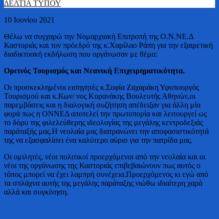
ΔΕΛΤΙΑ ΤΥΠΟΥ
10 Ιουνίου 2021
Θέλω να συγχαρώ την Νομαρχιακή Επιτροπή της Ο.Ν.ΝΕ.Δ
Καστοριάς και τον πρόεδρό της κ.Χαρίλαο Ράπη για την εξαιρετική
διαδικτυακή εκδήλωση που οργάνωσαν με θέμα:
Ορεινός Τουρισμός και Νεανική Επιχειρηματικότητα.
Οι προσκεκλημένοι εισηγητές κ.Σοφία Ζαχαράκη Υφυπουργός
Τουρισμού και κ.Κων/ νος Κυρανάκης Βουλευτής Αθηνών,οι
παρεμβάσεις και η διαλογική συζήτηση απέδειξαν για άλλη μία
φορά πως η ΟΝΝΕΔ αποτελεί την πρωτοπορία και λειτουργεί ως
το δόρυ της φιλελεύθερης ιδεολογίας της μεγάλης κεντροδεξιάς
παράταξής μας.Η νεολαία μας διατρανώνει την αποφασιστικότητά
της να εξασφαλίσει ένα καλύτερο αύριο για την πατρίδα μας.
Οι ομιλητές, νέοι πολιτικοί προερχόμενοι από την νεολαία και οι
νέοι της οργάνωσης της Καστοριάς επιβεβαιώνουν πως αυτός ο
τόπος μπορεί να έχει λαμπρή συνέχεια.Προερχόμενος κι εγώ από
τα σπλάχνα αυτής της μεγάλης παράταξης νιώθω ιδιαίτερη χαρά
αλλά και συγκίνηση.